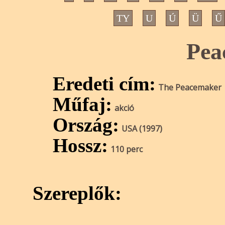
TY
U
Ú
Ü
Ű
Pea
Eredeti cím:
The Peacemaker
Műfaj:
akció
Ország:
USA (1997)
Hossz:
110 perc
Szereplők: