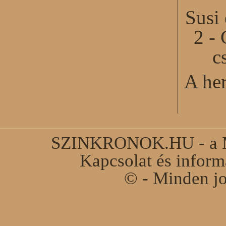
Susi
2 - 
c
A he
SZINKRONOK.HU - a Ma
Kapcsolat és infor
© - Minden jo