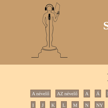
A névelő
AZ névelő
A
Á
I
J
K
L
M
N
NY