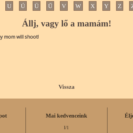
U
Ú
Ü
Ű
V
W
X
Y
Z
Állj, vagy lő a mamám!
y mom will shoot!
Vissza
pot
Mai kedvenceink
Élj
I/1