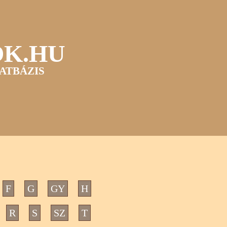
OK.HU
ATBÁZIS
F
G
GY
H
R
S
SZ
T