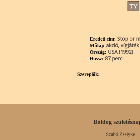
TY
Stop or m
Eredeti cím:
akció, vígjáték
Műfaj:
USA (1992)
Ország:
87 perc
Hossz:
Szereplők:
Boldog születésna
Szabó Zselyke