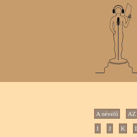
A névelő
AZ 
I
J
K