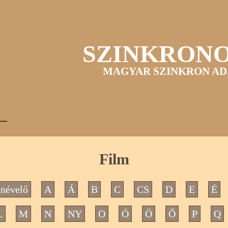
SZINKRON
MAGYAR SZINKRON AD
Film
névelő
A
Á
B
C
CS
D
E
É
L
M
N
NY
O
Ó
Ö
Ő
P
Q