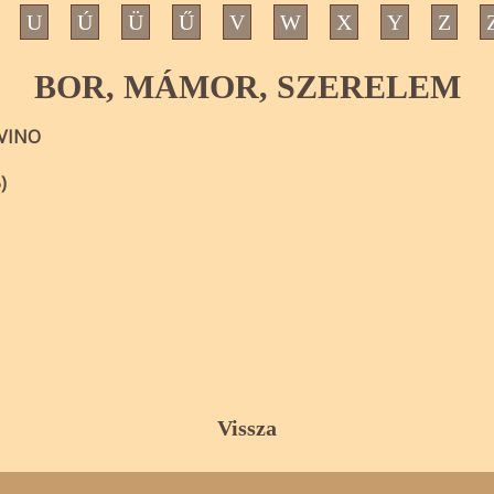
U
Ú
Ü
Ű
V
W
X
Y
Z
BOR, MÁMOR, SZERELEM
 VINO
)
Vissza