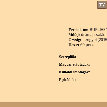
TY
BURLIVE
Eredeti cím:
dráma, család
Műfaj:
Lengyel (2015
Ország:
60 perc
Hossz:
Szereplők:
Magyar stábtagok:
Külföldi stábtagok:
Epizódok: