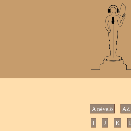
A névelő
AZ 
I
J
K