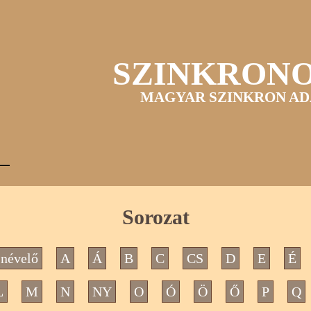
SZINKRON
MAGYAR SZINKRON AD
Sorozat
névelő
A
Á
B
C
CS
D
E
É
L
M
N
NY
O
Ó
Ö
Ő
P
Q