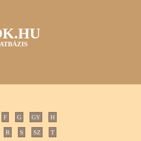
OK.HU
ATBÁZIS
F
G
GY
H
R
S
SZ
T