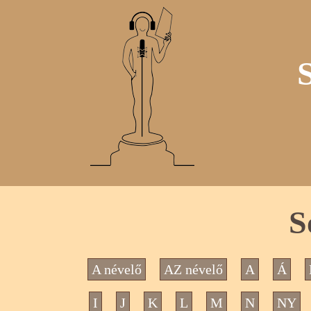
S
A névelő
AZ névelő
A
Á
I
J
K
L
M
N
NY