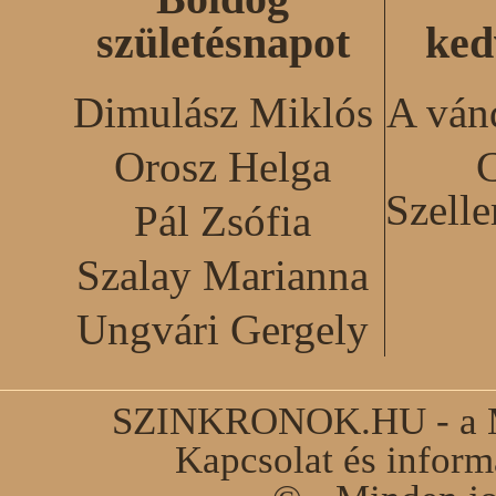
születésnapot
ked
Dimulász Miklós
A ván
Orosz Helga
C
Szell
Pál Zsófia
Szalay Marianna
Ungvári Gergely
SZINKRONOK.HU - a Ma
Kapcsolat és infor