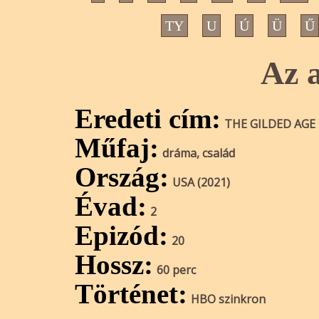
TY
U
Ú
Ü
Ű
Az 
Eredeti cím:
THE GILDED AGE
Műfaj:
dráma, család
Ország:
USA (2021)
Évad:
2
Epizód:
20
Hossz:
60 perc
Történet:
HBO szinkron