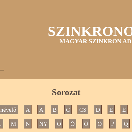
SZINKRON
MAGYAR SZINKRON AD
Sorozat
névelő
A
Á
B
C
CS
D
E
É
L
M
N
NY
O
Ó
Ö
Ő
P
Q