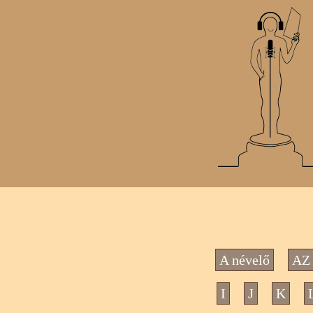
A névelő
AZ 
I
J
K