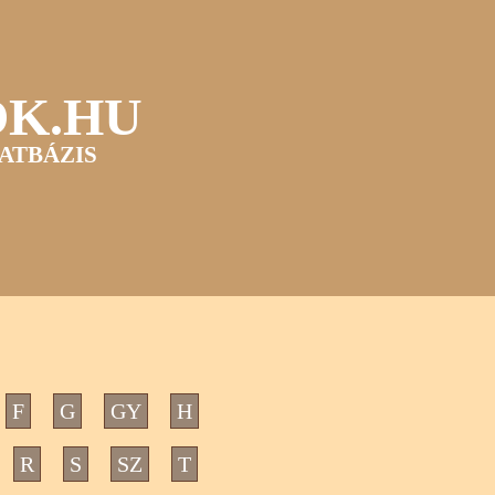
OK.HU
ATBÁZIS
F
G
GY
H
R
S
SZ
T