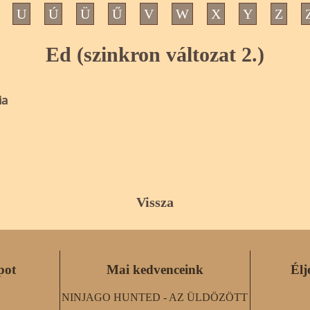
U
Ú
Ü
Ű
V
W
X
Y
Z
Ed (szinkron változat 2.)
ia
Vissza
pot
Mai kedvenceink
Élj
NINJAGO HUNTED - AZ ÜLDÖZÖTT