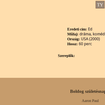
TY
Ed
Eredeti cím:
dráma, koméd
Műfaj:
USA (2000)
Ország:
60 perc
Hossz:
Szereplők:
Boldog születésna
Aaron Paul