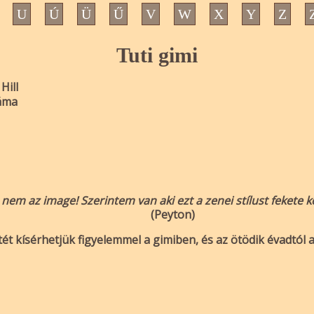
U
Ú
Ü
Ű
V
W
X
Y
Z
Tuti gimi
Hill
ráma
 nem az image! Szerintem van aki ezt a zenei stílust fekete k
(Peyton)
etét kísérhetjük figyelemmel a gimiben, és az ötödik évadtól