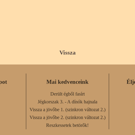
Vissza
pot
Mai kedvenceink
Élj
Derült égből fasírt
Jégkorszak 3. - A dínók hajnala
Vissza a jövőbe 1. (szinkron változat 2.)
Vissza a jövőbe 2. (szinkron változat 2.)
Reszkessetek betörők!