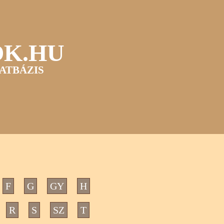
OK.HU
ATBÁZIS
F
G
GY
H
R
S
SZ
T