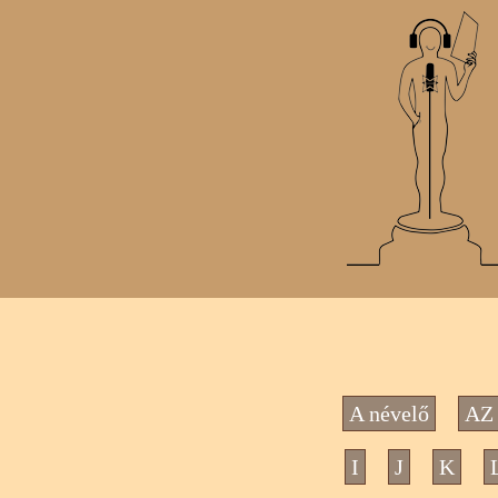
A névelő
AZ 
I
J
K