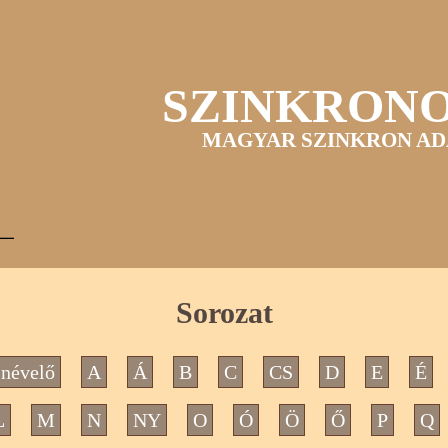
SZINKRON
MAGYAR SZINKRON AD
Sorozat
névelő
A
Á
B
C
CS
D
E
É
L
M
N
NY
O
Ó
Ö
Ő
P
Q