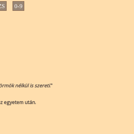
ZS
0-9
örmök nélkül is szereti
."
 az egyetem után.