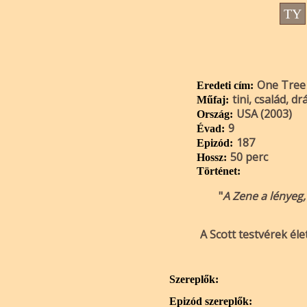
TY
One Tree 
Eredeti cím:
tini, család, d
Műfaj:
USA (2003)
Ország:
9
Évad:
187
Epizód:
50 perc
Hossz:
Történet:
"
A Zene a lényeg,
A Scott testvérek él
Szereplők:
Epizód szereplők: