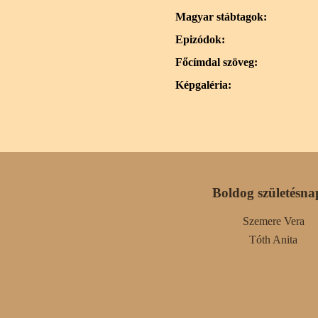
Magyar stábtagok:
Epizódok:
Főcímdal szöveg:
Képgaléria:
Boldog születésna
Szemere Vera
Tóth Anita