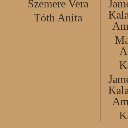
Szemere Vera
Jame
Kal
Tóth Anita
Am
Ma
A
K
Jame
Kal
Am
K