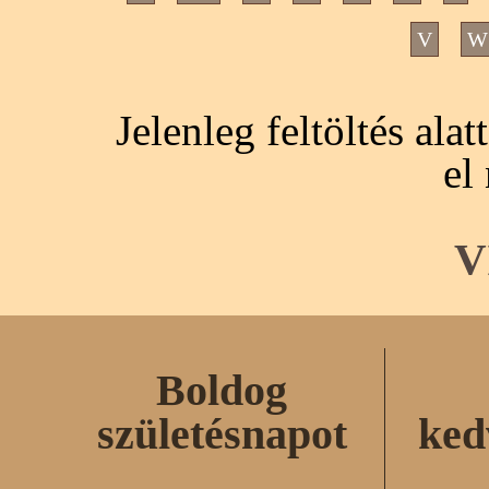
V
W
Jelenleg feltöltés ala
el
V
Boldog
születésnapot
ked