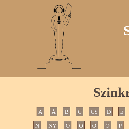
Szink
A
Á
B
C
CS
D
E
N
NY
O
Ó
Ö
Ő
P