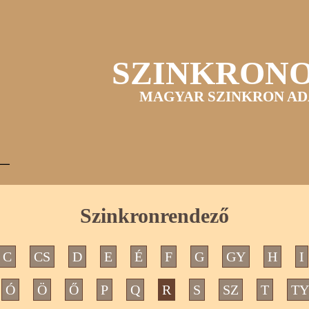
SZINKRON
MAGYAR SZINKRON AD
Szinkronrendező
C
CS
D
E
É
F
G
GY
H
I
Ó
Ö
Ő
P
Q
R
S
SZ
T
TY