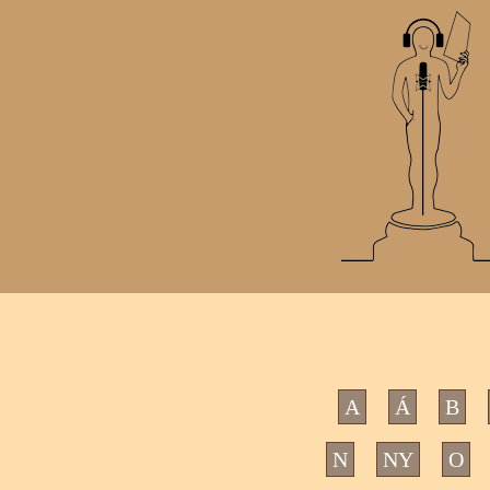
A
Á
B
N
NY
O