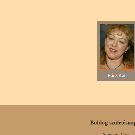
Rácz Kati
Boldog születésna
Szemere Vera