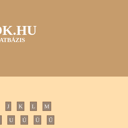
OK.HU
ATBÁZIS
J
K
L
M
U
Ú
Ü
Ű