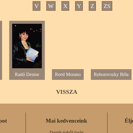
V
W
X
Y
Z
ZS
Radó Denise
Reed Morano
Rehorovszky Béla
VISSZA
pot
Mai kedvenceink
Élj
Derült égből fasírt