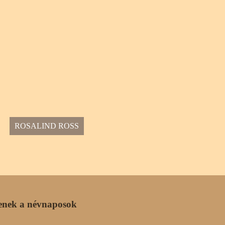
ROSALIND ROSS
enek a névnaposok