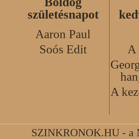
Boldog
születésnapot
ked
Aaron Paul
Soós Edit
A 
Georg
han
A kez
SZINKRONOK.HU - a Ma