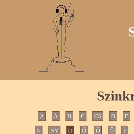
Szink
A
Á
B
C
CS
D
E
N
NY
O
Ó
Ö
Ő
P