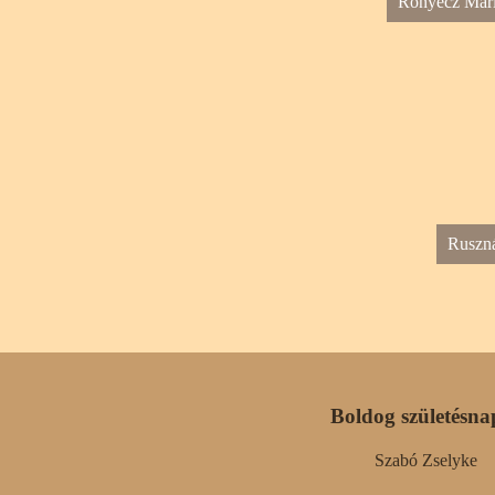
Ronyecz Már
Ruszn
Boldog születésna
Szabó Zselyke