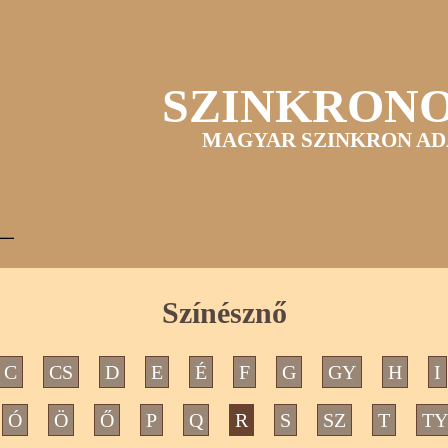
SZINKRON
MAGYAR SZINKRON AD
Színésznő
C
CS
D
E
É
F
G
GY
H
I
Ó
Ö
Ő
P
Q
R
S
SZ
T
TY