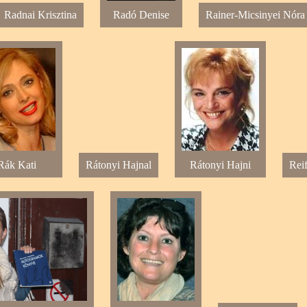
Radnai Krisztina
Radó Denise
Rainer-Micsinyei Nóra
Rák Kati
Rátonyi Hajnal
Rátonyi Hajni
Rei