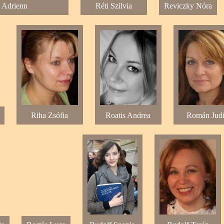
i Adrienn
Réti Szilvia
Reviczky Nóra
Riha Zsófia
Roatis Andrea
Román Judi