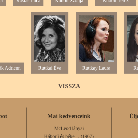
ia
Rostás Luca
Rudolf Szonja
Rudolf Teréz
ák Adrienn
Ruttkai Éva
Ruttkay Laura
Ru
VISSZA
pot
Mai kedvenceink
Élj
McLeod lányai
Háború és béke 1. (1967)