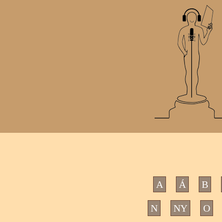
A
Á
B
N
NY
O