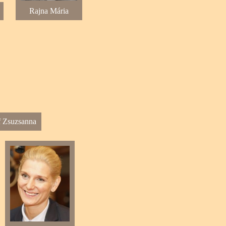
Rajna Mária
f Zsuzsanna