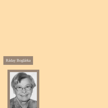
Ráday Boglárka