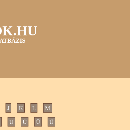
OK.HU
ATBÁZIS
J
K
L
M
U
Ú
Ü
Ű