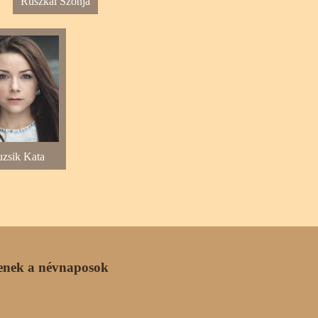
Ruszkai Szonja
zsik Kata
enek a névnaposok