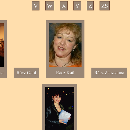
V
W
X
Y
Z
ZS
na
Rácz Gabi
Rácz Kati
Rácz Zsuzsanna