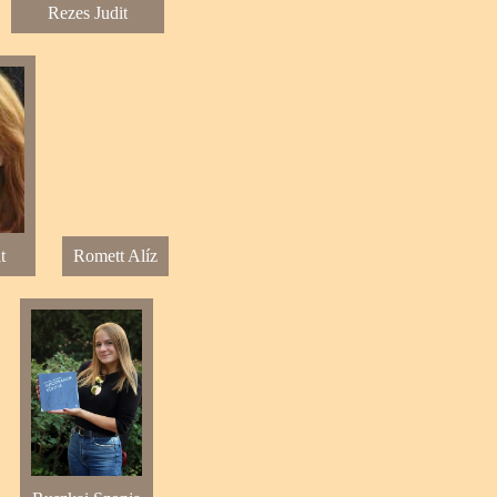
Rezes Judit
t
Romett Alíz