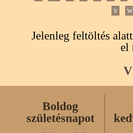
V
W
Jelenleg feltöltés ala
el
V
Boldog
születésnapot
ked