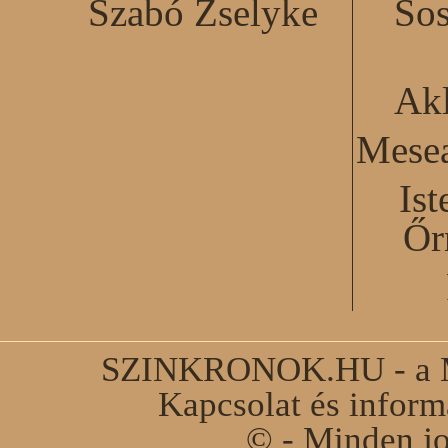
Szabó Zselyke
Sos
Akl
Mesea
Ist
Őr
SZINKRONOK.HU - a Ma
Kapcsolat és infor
© - Minden jo