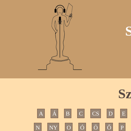
Sz
A
Á
B
C
CS
D
E
N
NY
O
Ó
Ö
Ő
P