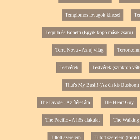
Templomos lovagok kincsei
Te
Tequila és Bonetti (Egyik kopó másik zsaru)
Terra Nova - Az új világ
Terrorkom
Testvérek
Testvérek (szinkron vált
That's My Bush! (Az én kis Bushom)
The Divide - Az ítélet ára
The Heart Guy
The Pacific - A hős alakulat
The Walking
Tiltott szerelem
Tiltott szerelem (török)