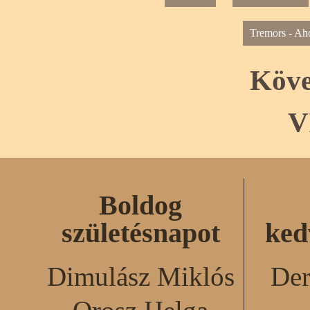
Tremors - Aho
Köve
V
Boldog
születésnapot
ked
Dimulász Miklós
Der