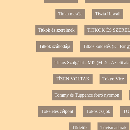
Tinka meséje
Tiszta Hawaii
Titkok és szerelmek
TITKOK ÉS SZERE
Titkok szállodája
Titkos küldetés (E - Ring
Titkos Szolgálat - MI5 (MI-5 - Az elit ala
TÍZEN VOLTAK
Tokyo Vice
Tommy és Tuppence forró nyomon
Tökéletes célpont
Tökös csajok
TÖ
Törtetők
Tövismadarak