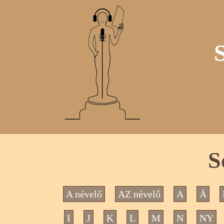
S
A névelő
AZ névelő
A
Á
I
J
K
L
M
N
NY