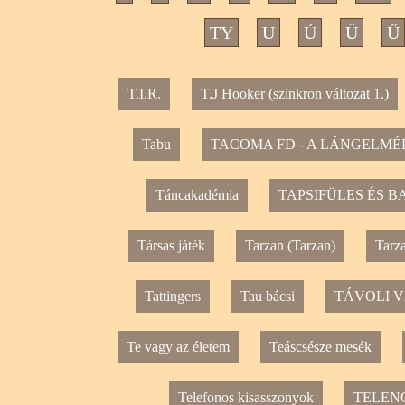
TY
U
Ú
Ü
Ű
T.I.R.
T.J Hooker (szinkron változat 1.)
Tabu
TACOMA FD - A LÁNGELMÉ
Táncakadémia
TAPSIFÜLES ÉS B
Társas játék
Tarzan (Tarzan)
Tarz
Tattingers
Tau bácsi
TÁVOLI 
Te vagy az életem
Teáscsésze mesék
Telefonos kisasszonyok
TELEN