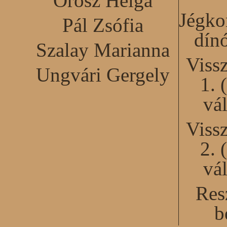
Orosz Helga
Jégko
Pál Zsófia
dín
Szalay Marianna
Viss
Ungvári Gergely
1. 
vál
Viss
2. 
vál
Res
b