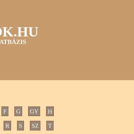
OK.HU
ATBÁZIS
F
G
GY
H
R
S
SZ
T