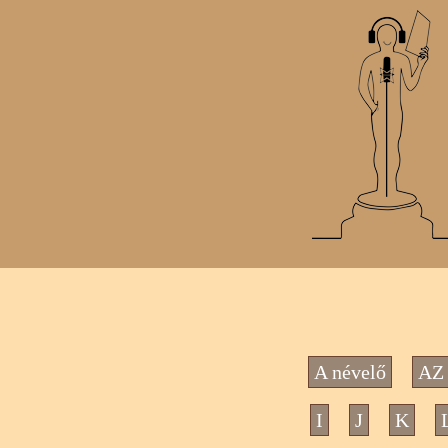
A névelő
AZ 
I
J
K