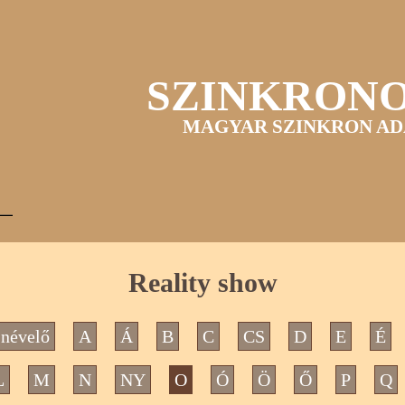
SZINKRON
MAGYAR SZINKRON AD
Reality show
névelő
A
Á
B
C
CS
D
E
É
L
M
N
NY
O
Ó
Ö
Ő
P
Q