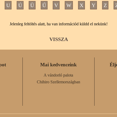
U
Ú
Ü
Ű
V
W
X
Y
Z
Jelenleg feltöltés alatt, ha van információd küldd el nekünk!
VISSZA
pot
Mai kedvenceink
Élj
A vándorló palota
Chihiro Szellemországban