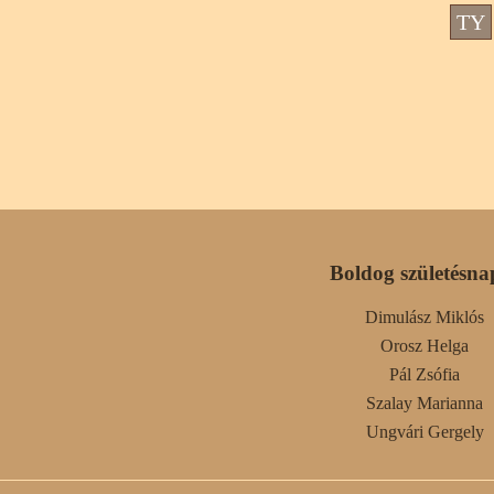
TY
Boldog születésna
Dimulász Miklós
Orosz Helga
Pál Zsófia
Szalay Marianna
Ungvári Gergely