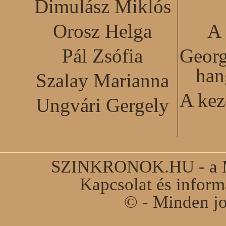
Dimulász Miklós
Orosz Helga
A 
Pál Zsófia
Georg
han
Szalay Marianna
A kez
Ungvári Gergely
SZINKRONOK.HU - a Ma
Kapcsolat és infor
© - Minden jo