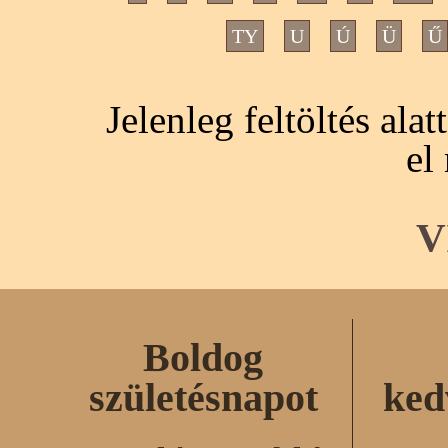
TY
U
Ú
Ü
Ű
Jelenleg feltöltés ala
el
V
Boldog
születésnapot
ked