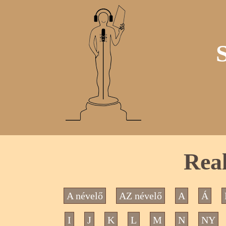
Real
A névelő
AZ névelő
A
Á
I
J
K
L
M
N
NY