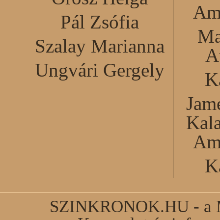
Am
Pál Zsófia
Ma
Szalay Marianna
A
Ungvári Gergely
K
Jame
Kal
Am
K
SZINKRONOK.HU - a Ma