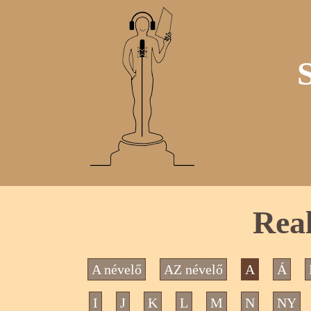
Real
A névelő
AZ névelő
A
Á
I
J
K
L
M
N
NY