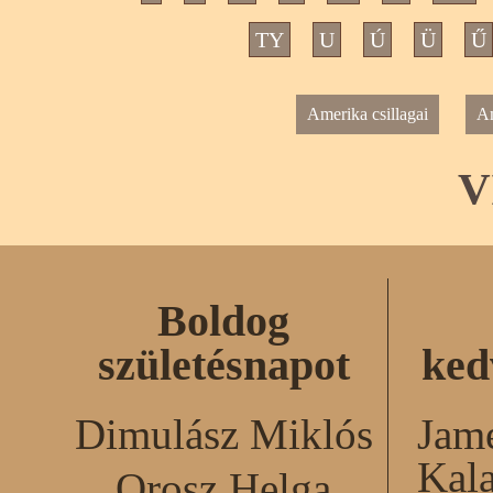
TY
U
Ú
Ü
Ű
Amerika csillagai
Am
V
Boldog
születésnapot
ked
Dimulász Miklós
Jame
Kal
Orosz Helga