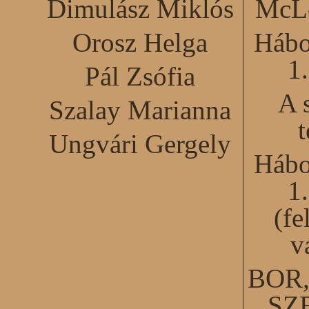
Dimulász Miklós
McLe
Orosz Helga
Hábo
1
Pál Zsófia
A 
Szalay Marianna
Ungvári Gergely
Hábo
1
(fe
v
BOR
SZ