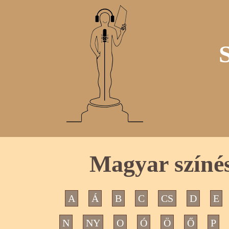
Magyar színés
A
Á
B
C
CS
D
E
N
NY
O
Ó
Ö
Ő
P