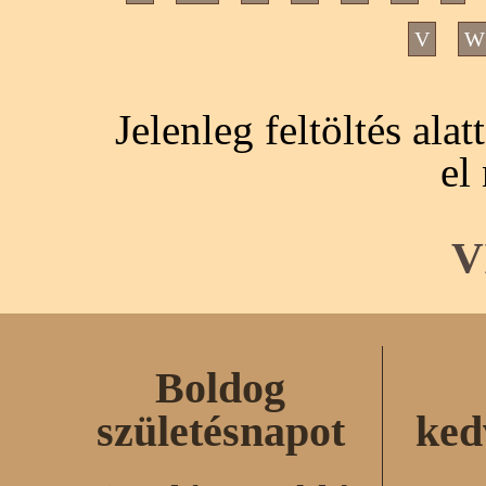
V
W
Jelenleg feltöltés ala
el
V
Boldog
születésnapot
ked