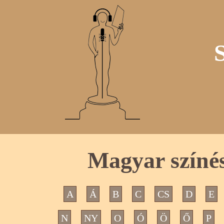
Magyar színés
A
Á
B
C
CS
D
E
N
NY
O
Ó
Ö
Ő
P