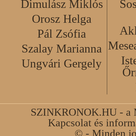
Dimulász Miklós
Sos
Orosz Helga
Akl
Pál Zsófia
Mesea
Szalay Marianna
Ist
Ungvári Gergely
Őr
SZINKRONOK.HU - a Ma
Kapcsolat és infor
© - Minden jo