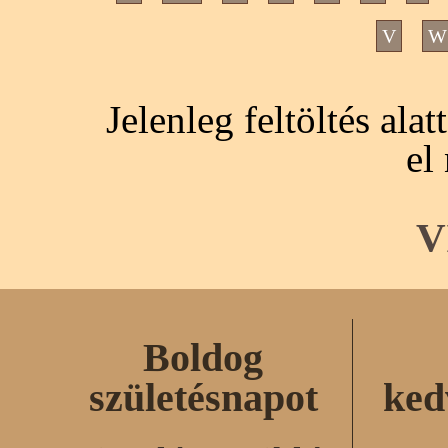
V
W
Jelenleg feltöltés ala
el
V
Boldog
születésnapot
ked