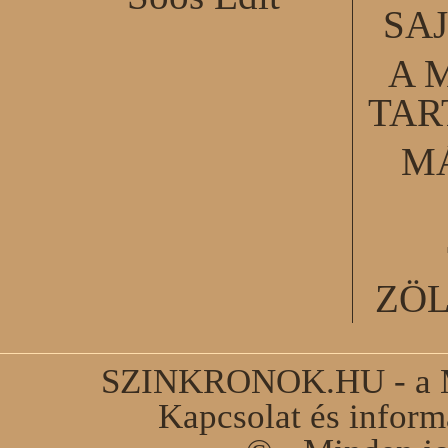
SA
A 
TA
M
ZÖ
SZINKRONOK.HU - a Ma
Kapcsolat és infor