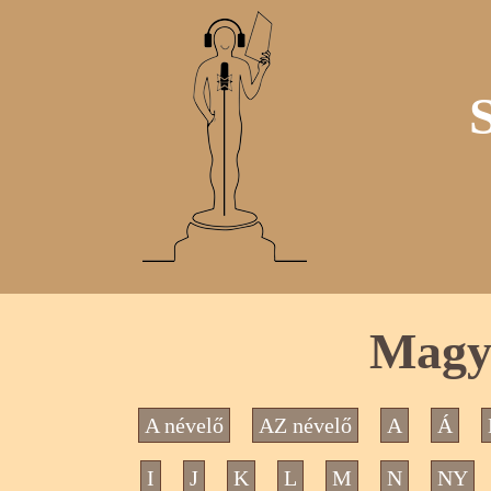
Magya
A névelő
AZ névelő
A
Á
I
J
K
L
M
N
NY