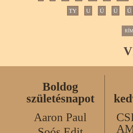
TY
U
Ú
Ü
Ű
RÍ
V
Boldog
születésnapot
ked
Aaron Paul
CS
AM
Soós Edit