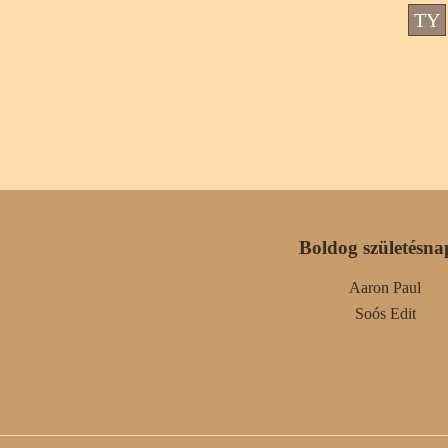
TY
Boldog születésna
Aaron Paul
Soós Edit