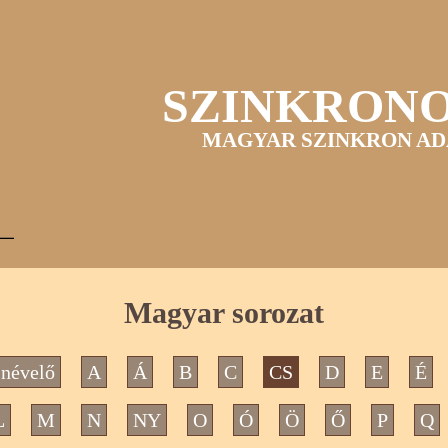
SZINKRON
MAGYAR SZINKRON AD
Magyar sorozat
névelő
A
Á
B
C
CS
D
E
É
L
M
N
NY
O
Ó
Ö
Ő
P
Q