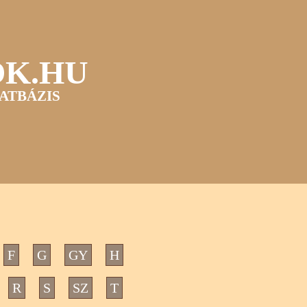
OK.HU
ATBÁZIS
F
G
GY
H
R
S
SZ
T