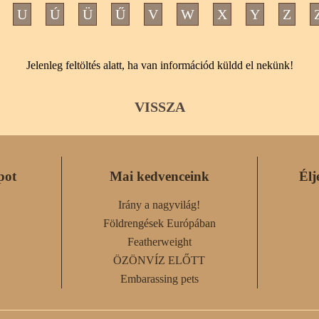
U
Ú
Ü
Ű
V
W
X
Y
Z
Jelenleg feltöltés alatt, ha van információd küldd el nekünk!
VISSZA
pot
Mai kedvenceink
Élj
Irány a nagyvilág!
Földrengések Európában
Featherweight
ÖZÖNVÍZ ELŐTT
Embarassing pets