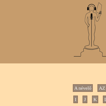
A névelő
AZ 
I
J
K