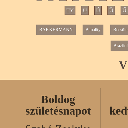
TY
U
Ú
Ü
Ű
BAKKERMANN
Banality
Becsüle
Brazilo
V
Boldog
születésnapot
ked