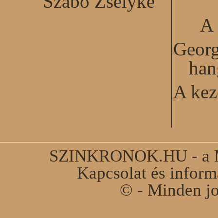
Szabó Zselyke
A 
Georg
han
A kez
SZINKRONOK.HU - a Ma
Kapcsolat és infor
© - Minden jo