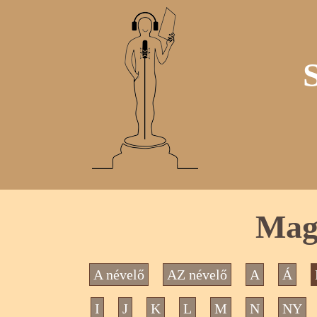
Mag
A névelő
AZ névelő
A
Á
I
J
K
L
M
N
NY