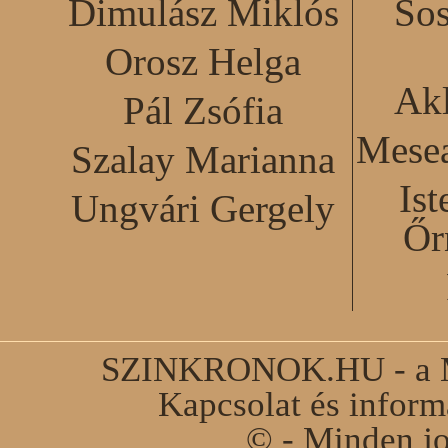
Dimulász Miklós
Sos
Orosz Helga
Akl
Pál Zsófia
Mesea
Szalay Marianna
Ist
Ungvári Gergely
Őr
SZINKRONOK.HU - a Ma
Kapcsolat és infor
© - Minden jo