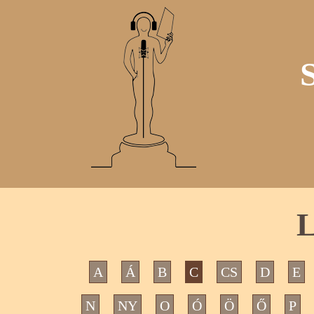
L
A
Á
B
C
CS
D
E
N
NY
O
Ó
Ö
Ő
P