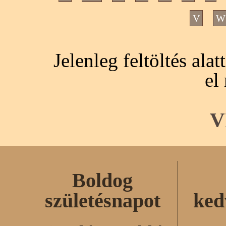
V
W
Jelenleg feltöltés ala
el
V
Boldog
születésnapot
ked