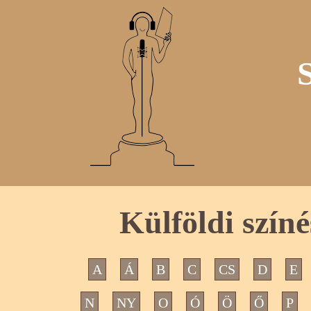
Külföldi szín
A
Á
B
C
CS
D
E
N
NY
O
Ó
Ö
Ő
P