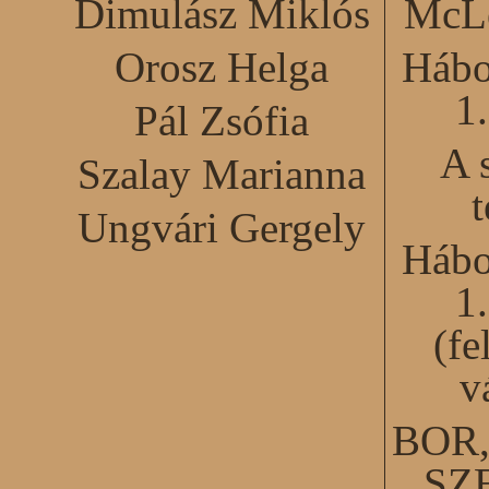
Dimulász Miklós
McLe
Orosz Helga
Hábo
1
Pál Zsófia
A 
Szalay Marianna
Ungvári Gergely
Hábo
1
(fe
v
BOR
SZ