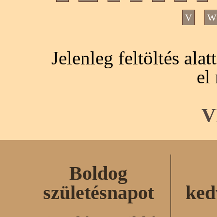
V
W
Jelenleg feltöltés ala
el
V
Boldog
születésnapot
ked