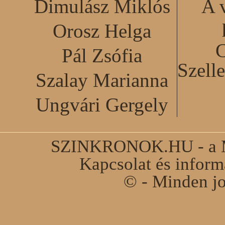
Dimulász Miklós
A 
Orosz Helga
C
Pál Zsófia
Szell
Szalay Marianna
Ungvári Gergely
SZINKRONOK.HU - a Ma
Kapcsolat és infor
© - Minden jo