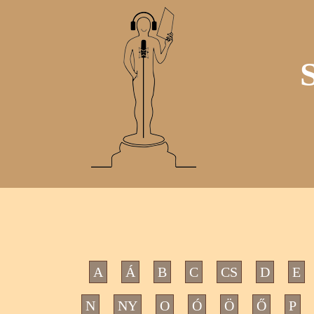
A
Á
B
C
CS
D
E
N
NY
O
Ó
Ö
Ő
P