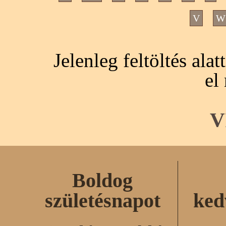
V
W
Jelenleg feltöltés ala
el
V
Boldog
születésnapot
ked