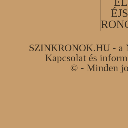
EL
ÉJ
RON
SZINKRONOK.HU - a Ma
Kapcsolat és infor
© - Minden jo