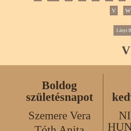
V
W
Lányi B
V
Boldog
születésnapot
ked
Szemere Vera
N
HUN
Tóth Anita