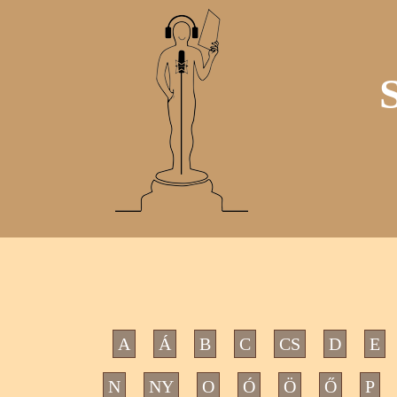
A
Á
B
C
CS
D
E
N
NY
O
Ó
Ö
Ő
P