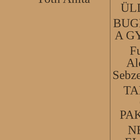
ÜL
BUG
A G
F
Al
Sebze
TA
PA
N