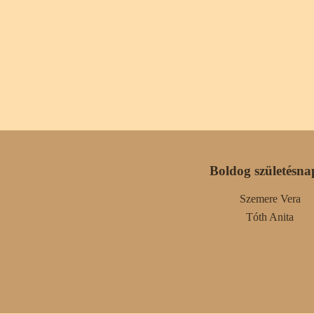
Boldog születésna
Szemere Vera
Tóth Anita