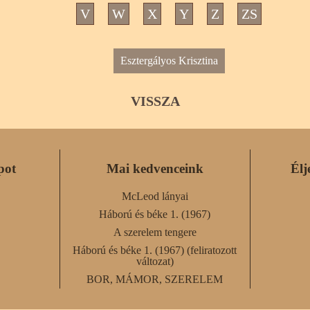
V
W
X
Y
Z
ZS
Esztergályos Krisztina
VISSZA
pot
Mai kedvenceink
Élj
McLeod lányai
Háború és béke 1. (1967)
A szerelem tengere
Háború és béke 1. (1967) (feliratozott
változat)
BOR, MÁMOR, SZERELEM