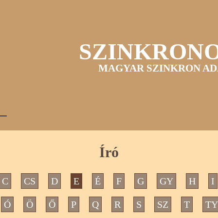
SZINKRON
MAGYAR SZINKRON AD
Író
C
CS
D
E
É
F
G
GY
H
I
Ó
Ö
Ő
P
Q
R
S
SZ
T
TY