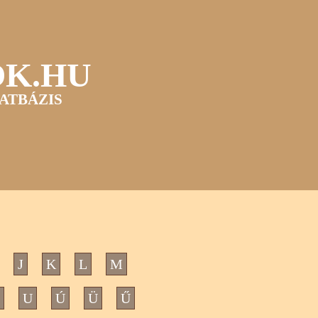
OK.HU
ATBÁZIS
J
K
L
M
U
Ú
Ü
Ű