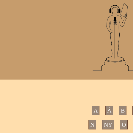
A
Á
B
N
NY
O