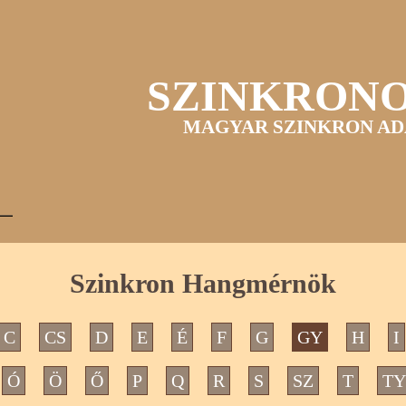
SZINKRON
MAGYAR SZINKRON AD
Szinkron Hangmérnök
C
CS
D
E
É
F
G
GY
H
I
Ó
Ö
Ő
P
Q
R
S
SZ
T
TY