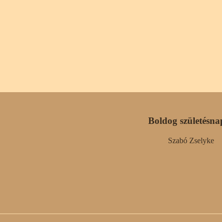
Boldog születésna
Szabó Zselyke