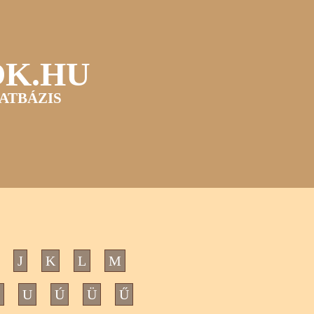
OK.HU
ATBÁZIS
J
K
L
M
U
Ú
Ü
Ű