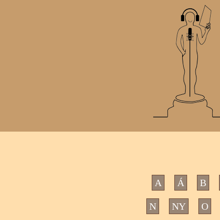
A
Á
B
N
NY
O