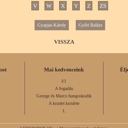
V
W
X
Y
Z
ZS
Gyapjas Károly
Győri Balázs
VISSZA
pot
Mai kedvenceink
Élj
I/1
A fogadás
George és Marco hangoskodik
A kezdet kezdete
1.