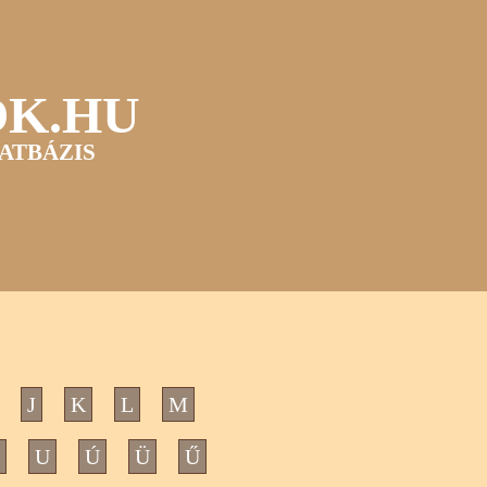
OK.HU
ATBÁZIS
J
K
L
M
U
Ú
Ü
Ű