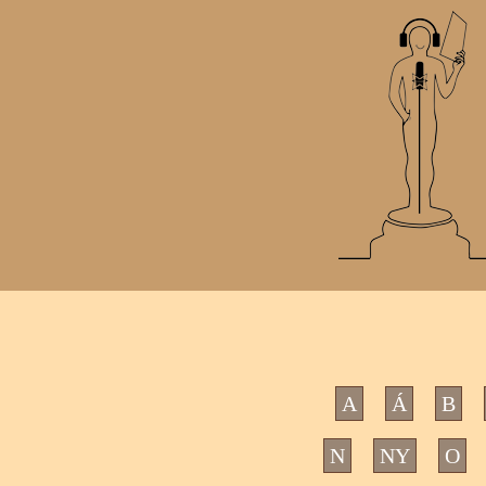
A
Á
B
N
NY
O