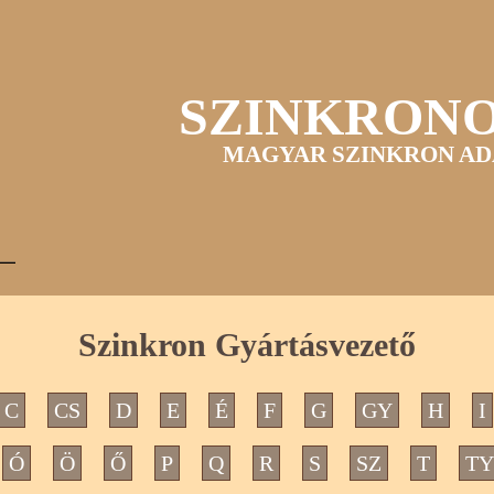
SZINKRON
MAGYAR SZINKRON AD
Szinkron Gyártásvezető
C
CS
D
E
É
F
G
GY
H
I
Ó
Ö
Ő
P
Q
R
S
SZ
T
TY