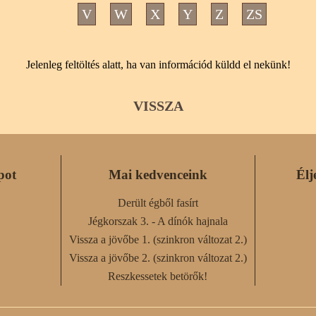
V
W
X
Y
Z
ZS
Jelenleg feltöltés alatt, ha van információd küldd el nekünk!
VISSZA
pot
Mai kedvenceink
Élj
Derült égből fasírt
Jégkorszak 3. - A dínók hajnala
Vissza a jövőbe 1. (szinkron változat 2.)
Vissza a jövőbe 2. (szinkron változat 2.)
Reszkessetek betörők!