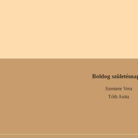
Boldog születésna
Szemere Vera
Tóth Anita