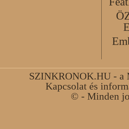
Feat
Ö
Emb
SZINKRONOK.HU - a Ma
Kapcsolat és infor
© - Minden jo