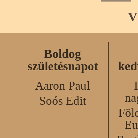
V
Boldog
születésnapot
ked
Aaron Paul
na
Soós Edit
Föl
Eu