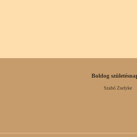
Boldog születésna
Szabó Zselyke