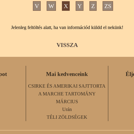
V
W
X
Y
Z
ZS
Jelenleg feltöltés alatt, ha van információd küldd el nekünk!
VISSZA
pot
Mai kedvenceink
Élj
CSIRKE ÉS AMERIKAI SAJTTORTA
A MARCHE TARTOMÁNY
MÁRCIUS
Urán
TÉLI ZÖLDSÉGEK