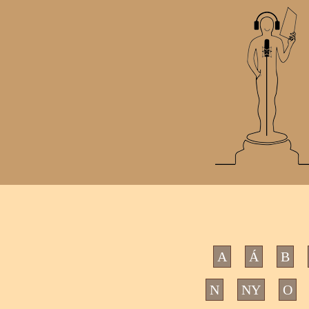
A
Á
B
N
NY
O