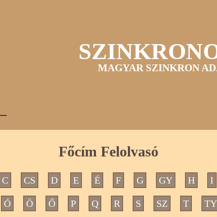
SZINKRON
MAGYAR SZINKRON AD
Főcím Felolvasó
C
CS
D
E
É
F
G
GY
H
I
Ó
Ö
Ő
P
Q
R
S
SZ
T
TY