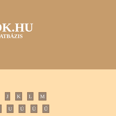
OK.HU
ATBÁZIS
J
K
L
M
U
Ú
Ü
Ű