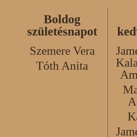
Boldog
születésnapot
ked
Szemere Vera
Jame
Kal
Tóth Anita
Am
Ma
A
K
Jame