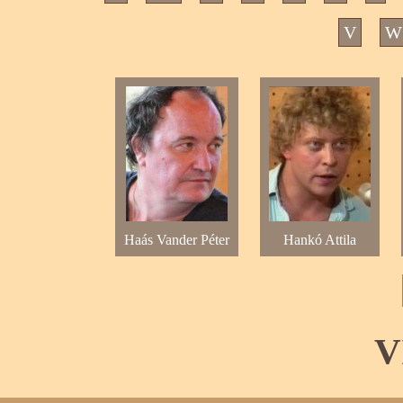
V
W
Haás Vander Péter
Hankó Attila
V