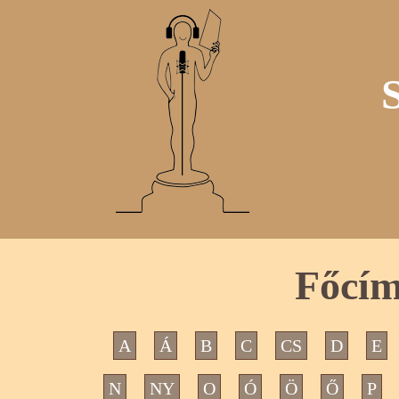
Főcím
A
Á
B
C
CS
D
E
N
NY
O
Ó
Ö
Ő
P