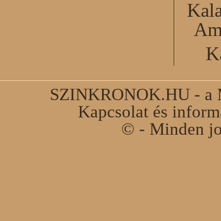
Kal
Am
K
SZINKRONOK.HU - a Ma
Kapcsolat és infor
© - Minden jo