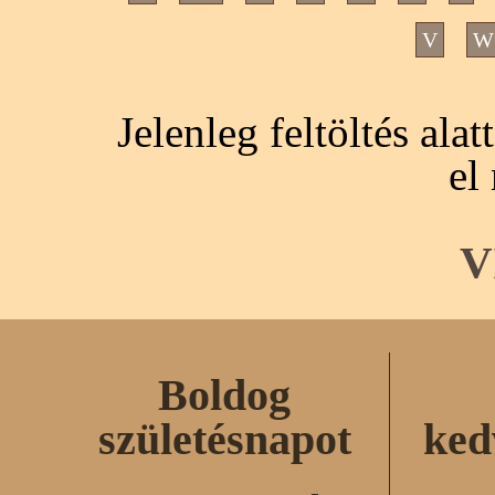
V
W
Jelenleg feltöltés ala
el
V
Boldog
születésnapot
ked