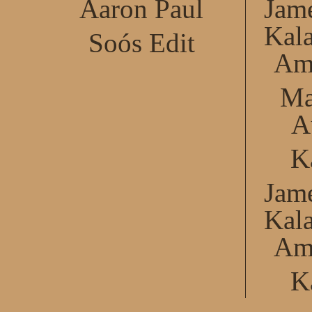
Aaron Paul
Jame
Kal
Soós Edit
Am
Ma
A
K
Jame
Kal
Am
K