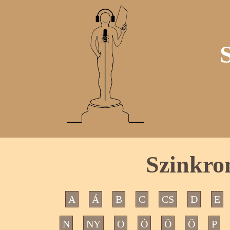
Szinkro
A
Á
B
C
CS
D
E
N
NY
O
Ó
Ö
Ő
P