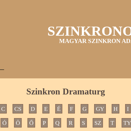
SZINKRON
MAGYAR SZINKRON AD
Szinkron Dramaturg
C
CS
D
E
É
F
G
GY
H
I
Ó
Ö
Ő
P
Q
R
S
SZ
T
TY