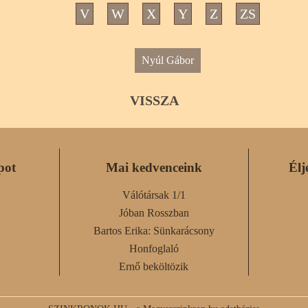
V
W
X
Y
Z
ZS
Nyúl Gábor
VISSZA
pot
Mai kedvenceink
Élj
Válótársak 1/1
Jóban Rosszban
Bartos Erika: Sünkarácsony
Honfoglaló
Ernő beköltözik