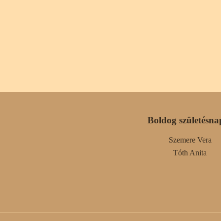
Boldog születésna
Szemere Vera
Tóth Anita