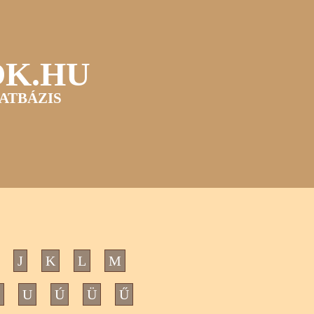
OK.HU
ATBÁZIS
J
K
L
M
U
Ú
Ü
Ű