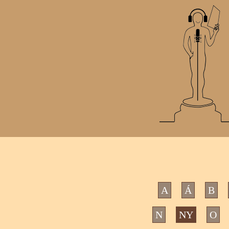
A
Á
B
N
NY
O