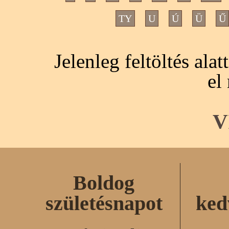
TY
U
Ú
Ü
Ű
Jelenleg feltöltés ala
el
V
Boldog
születésnapot
ked