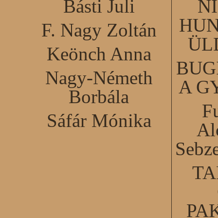
Básti Juli
N
HUN
F. Nagy Zoltán
ÜL
Keönch Anna
BUG
Nagy-Németh
A G
Borbála
F
Sáfár Mónika
Al
Sebze
TA
PA