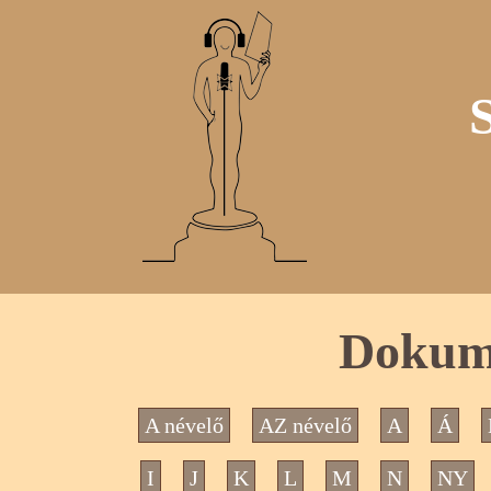
Dokum
A névelő
AZ névelő
A
Á
I
J
K
L
M
N
NY