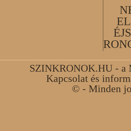
N
EL
ÉJ
RON
SZINKRONOK.HU - a Ma
Kapcsolat és infor
© - Minden jo