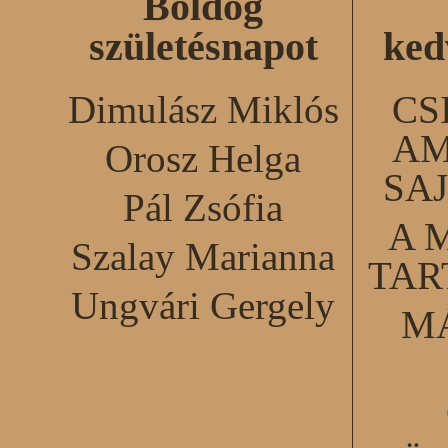
Boldog
születésnapot
ked
Dimulász Miklós
CS
AM
Orosz Helga
SA
Pál Zsófia
A 
Szalay Marianna
TA
Ungvári Gergely
M