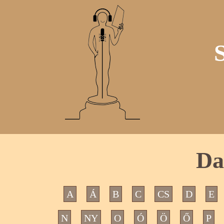
Da
A
Á
B
C
CS
D
E
N
NY
O
Ó
Ö
Ő
P