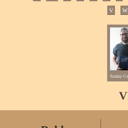
V
W
Szalay C
V