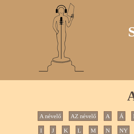
A névelő
AZ névelő
A
Á
I
J
K
L
M
N
NY