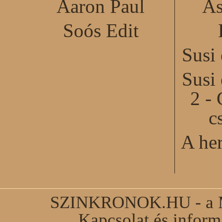
Aaron Paul
As
Soós Edit
Susi
Susi
2 - 
c
A he
SZINKRONOK.HU - a Ma
Kapcsolat és infor