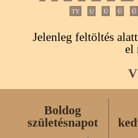
TY
U
Ú
Ü
Ű
Jelenleg feltöltés ala
el
V
Boldog
születésnapot
ked