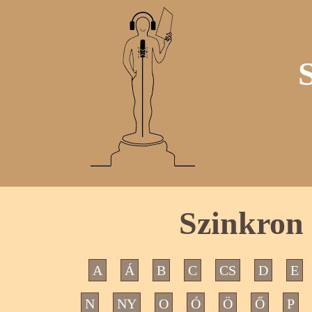
Szinkron 
A
Á
B
C
CS
D
E
N
NY
O
Ó
Ö
Ő
P