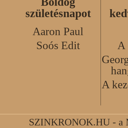
Boldog
születésnapot
ked
Aaron Paul
Soós Edit
A 
Georg
han
A kez
SZINKRONOK.HU - a Ma