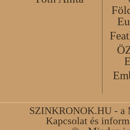
Föl
Eu
Feat
Ö
Emb
SZINKRONOK.HU - a Ma
Kapcsolat és infor