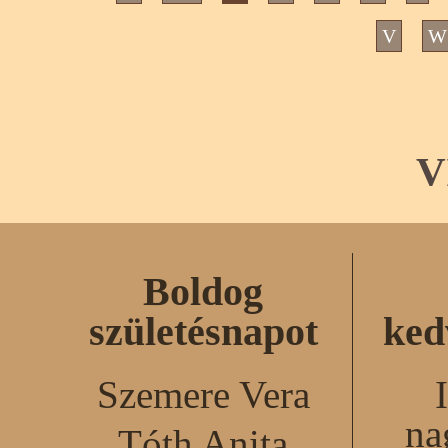
V
W
V
Boldog
születésnapot
ked
Szemere Vera
na
Tóth Anita