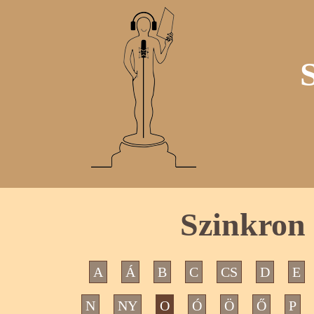
Szinkron 
A
Á
B
C
CS
D
E
N
NY
O
Ó
Ö
Ő
P