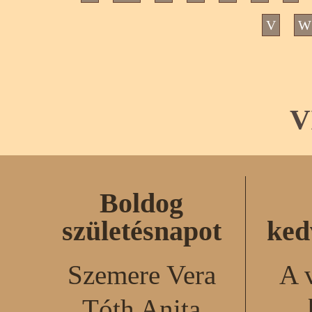
V
W
V
Boldog
születésnapot
ked
Szemere Vera
A 
Tóth Anita