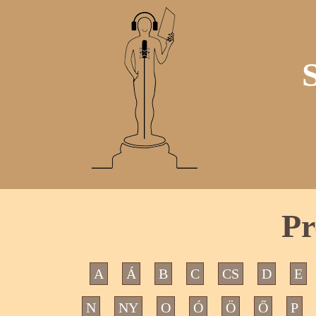
Pr
A
Á
B
C
CS
D
E
N
NY
O
Ó
Ö
Ő
P