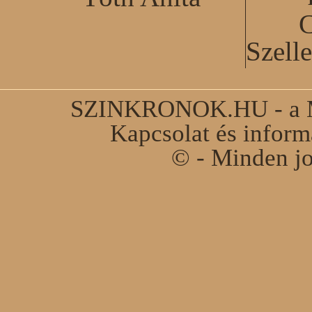
C
Szell
SZINKRONOK.HU - a Ma
Kapcsolat és infor
© - Minden jo