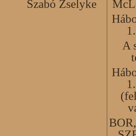
Szabó Zselyke
McLe
Hábo
1
A 
Hábo
1
(fe
v
BOR
SZ