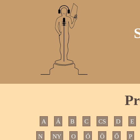
Pr
A
Á
B
C
CS
D
E
N
NY
O
Ó
Ö
Ő
P